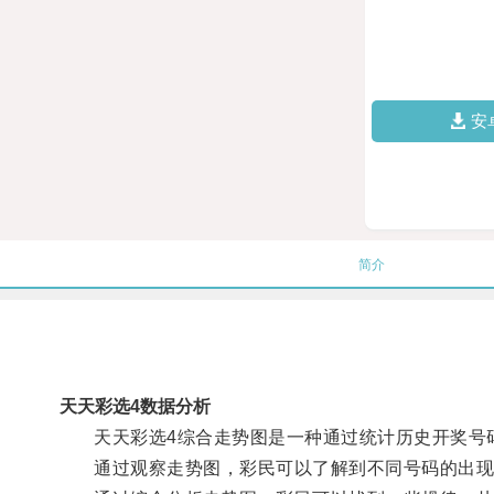
安
简介
天天彩选4数据分析
天天彩选4综合走势图是一种通过统计历史开奖号
通过观察走势图，彩民可以了解到不同号码的出现