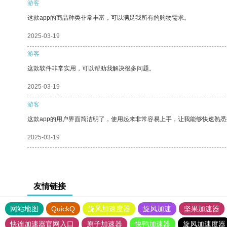
游客
这款app的商品种类非常丰富，可以满足我所有的购物需求。
2025-03-19
游客
这款软件非常实用，可以帮助我解决很多问题。
2025-03-19
游客
这款app的用户界面简洁明了，使用起来非常容易上手，让我能够快速熟
2025-03-19
友情链接
网站地图
QuickQ
旋风加速度器
旋风加速
坚果加速器
快连加速器官网入口
原子加速器
快鸭加速器
旋风加速度器