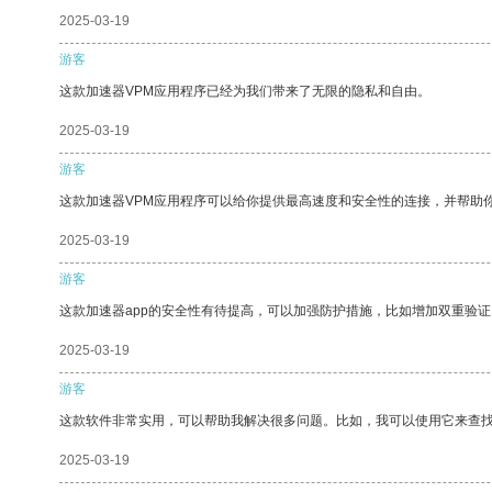
2025-03-19
游客
这款加速器VPM应用程序已经为我们带来了无限的隐私和自由。
2025-03-19
游客
这款加速器VPM应用程序可以给你提供最高速度和安全性的连接，并帮助
2025-03-19
游客
这款加速器app的安全性有待提高，可以加强防护措施，比如增加双重验证
2025-03-19
游客
这款软件非常实用，可以帮助我解决很多问题。比如，我可以使用它来查
2025-03-19