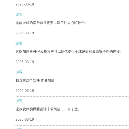
2025-03-19
游客
这款游戏的音乐非常优美，听了让人心旷神怡。
2025-03-19
游客
这款加速器VPM应用程序可以给你提供全球覆盖和最高安全性的连接。
2025-03-19
游客
我喜欢这个软件 作者加油
2025-03-19
游客
这款软件的界面设计非常简洁，一目了然。
2025-03-19