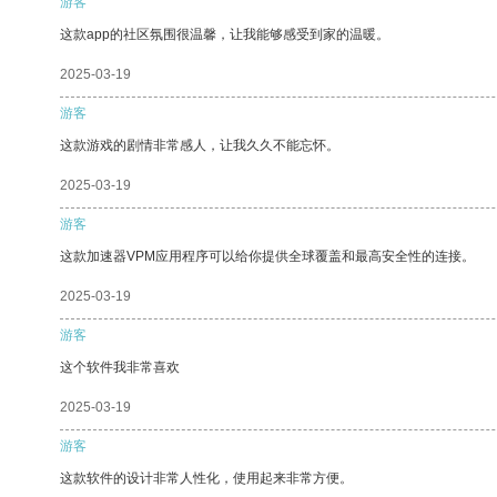
游客
这款app的社区氛围很温馨，让我能够感受到家的温暖。
2025-03-19
游客
这款游戏的剧情非常感人，让我久久不能忘怀。
2025-03-19
游客
这款加速器VPM应用程序可以给你提供全球覆盖和最高安全性的连接。
2025-03-19
游客
这个软件我非常喜欢
2025-03-19
游客
这款软件的设计非常人性化，使用起来非常方便。