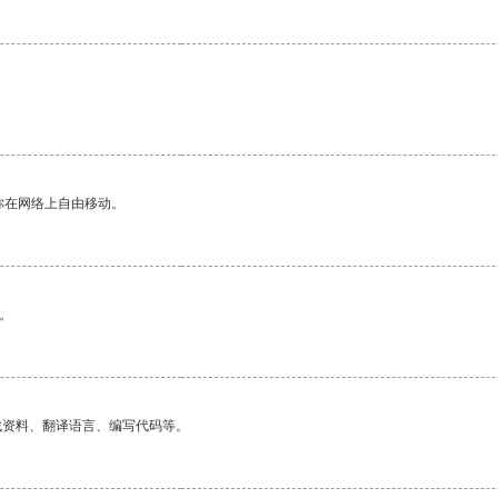
你在网络上自由移动。
。
找资料、翻译语言、编写代码等。