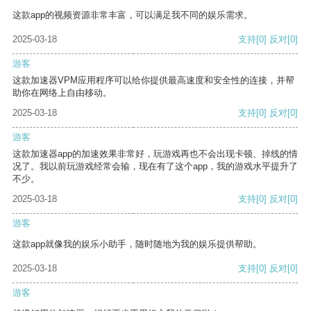
这款app的视频资源非常丰富，可以满足我不同的娱乐需求。
2025-03-18
支持
[0]
反对
[0]
游客
这款加速器VPM应用程序可以给你提供最高速度和安全性的连接，并帮
助你在网络上自由移动。
2025-03-18
支持
[0]
反对
[0]
游客
这款加速器app的加速效果非常好，玩游戏再也不会出现卡顿、掉线的情
况了。我以前玩游戏经常会输，现在有了这个app，我的游戏水平提升了
不少。
2025-03-18
支持
[0]
反对
[0]
游客
这款app就像我的娱乐小助手，随时随地为我的娱乐提供帮助。
2025-03-18
支持
[0]
反对
[0]
游客