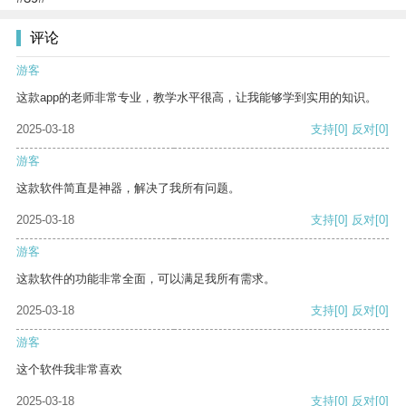
评论
游客
这款app的老师非常专业，教学水平很高，让我能够学到实用的知识。
2025-03-18
支持
[0]
反对
[0]
游客
这款软件简直是神器，解决了我所有问题。
2025-03-18
支持
[0]
反对
[0]
游客
这款软件的功能非常全面，可以满足我所有需求。
2025-03-18
支持
[0]
反对
[0]
游客
这个软件我非常喜欢
2025-03-18
支持
[0]
反对
[0]