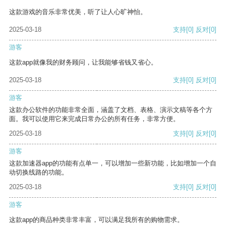
这款游戏的音乐非常优美，听了让人心旷神怡。
2025-03-18
支持
[0]
反对
[0]
游客
这款app就像我的财务顾问，让我能够省钱又省心。
2025-03-18
支持
[0]
反对
[0]
游客
这款办公软件的功能非常全面，涵盖了文档、表格、演示文稿等各个方
面。我可以使用它来完成日常办公的所有任务，非常方便。
2025-03-18
支持
[0]
反对
[0]
游客
这款加速器app的功能有点单一，可以增加一些新功能，比如增加一个自
动切换线路的功能。
2025-03-18
支持
[0]
反对
[0]
游客
这款app的商品种类非常丰富，可以满足我所有的购物需求。