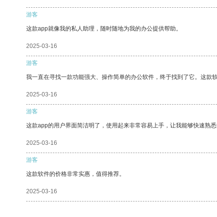
游客
这款app就像我的私人助理，随时随地为我的办公提供帮助。
2025-03-16
游客
我一直在寻找一款功能强大、操作简单的办公软件，终于找到了它。这款
2025-03-16
游客
这款app的用户界面简洁明了，使用起来非常容易上手，让我能够快速熟悉
2025-03-16
游客
这款软件的价格非常实惠，值得推荐。
2025-03-16