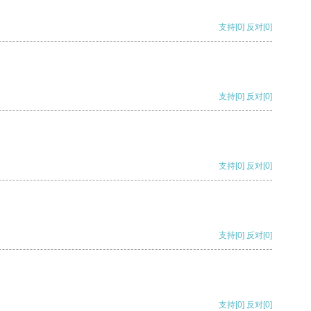
支持
[0]
反对
[0]
支持
[0]
反对
[0]
支持
[0]
反对
[0]
支持
[0]
反对
[0]
支持
[0]
反对
[0]