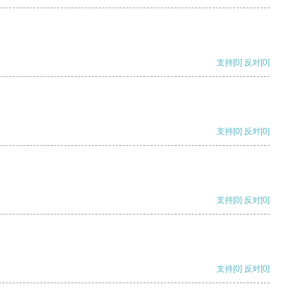
支持
[0]
反对
[0]
支持
[0]
反对
[0]
支持
[0]
反对
[0]
支持
[0]
反对
[0]