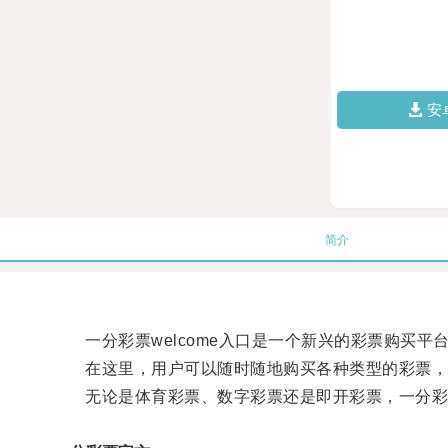
安
简介
一分彩票welcome入口是一个新兴的彩票购买平
在这里，用户可以随时随地购买各种类型的彩票，
无论是体育彩票、数字彩票还是即开彩票，一分彩票w