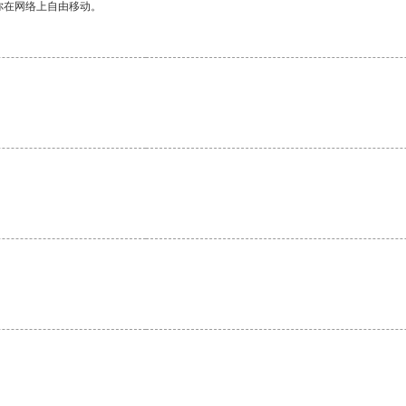
你在网络上自由移动。
。
。