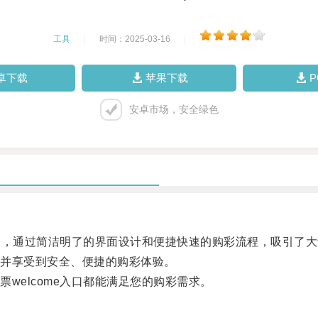
工具
|
时间：2025-03-16
|
卓下载
苹果下载
安卓市场，安全绿色
台，通过简洁明了的界面设计和便捷快速的购彩流程，吸引了
并享受到安全、便捷的购彩体验。
elcome入口都能满足您的购彩需求。