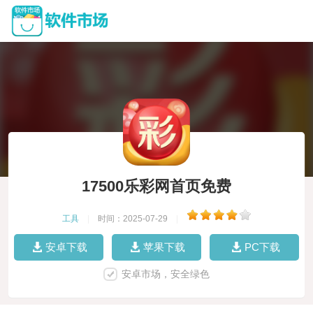
17500乐彩网首页免费
工具
|
时间：2025-07-29
|
安卓下载
苹果下载
PC下载
安卓市场，安全绿色