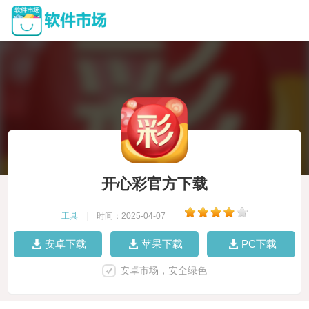
开心彩官方下载
工具
|
时间：2025-04-07
|
安卓下载
苹果下载
PC下载
安卓市场，安全绿色