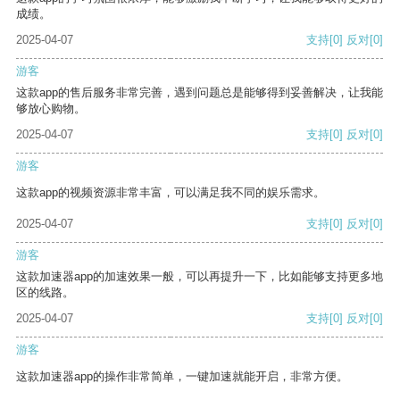
成绩。
2025-04-07
支持
[0]
反对
[0]
游客
这款app的售后服务非常完善，遇到问题总是能够得到妥善解决，让我能
够放心购物。
2025-04-07
支持
[0]
反对
[0]
游客
这款app的视频资源非常丰富，可以满足我不同的娱乐需求。
2025-04-07
支持
[0]
反对
[0]
游客
这款加速器app的加速效果一般，可以再提升一下，比如能够支持更多地
区的线路。
2025-04-07
支持
[0]
反对
[0]
游客
这款加速器app的操作非常简单，一键加速就能开启，非常方便。