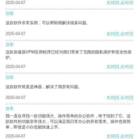
2025-04-07
支持
[0]
反对
[0]
游客
这款软件非常实用，可以帮助我解决很多问题。
2025-04-07
支持
[0]
反对
[0]
游客
这款加速器VPM应用程序已经为我们带来了无限的隐私保护和安全性保
护。
2025-04-07
支持
[0]
反对
[0]
游客
这款软件简直是神器，解决了我所有问题。
2025-04-07
支持
[0]
反对
[0]
游客
我一直在寻找一款功能强大、操作简单的办公软件，终于找到了它。这
款软件的功能非常强大，可以满足我日常办公的所有需求。操作也很简
单，即使是小白也能快速上手。
2025-04-07
支持
[0]
反对
[0]