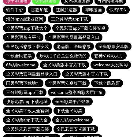
原子加速器
快鸭加速器
旋风加速度器
外网网址导航
软件中心
雷霆加速
狂飙加速器
哔咔漫画
快鸭VPN
海外npv加速器官网
三分钟彩票app下载
全民彩票app下载大全
全民彩票app下载安装安卓
全民彩票所有平台
全民彩票官网最新登录入口
全民娱乐彩票下载安装
老品牌—全民彩票
全民彩票安卓版
下载全民彩票
乐彩汇平台是怎么赚钱的
彩神Vl购彩大厅
6f彩票welcome
全民彩票版本官方下载
welcome大发购彩
全民彩票官网最新登录入口
全民彩票版本官方下载
国民彩票下载地址
全民彩票安卓版下载
下载全民彩票
三分钟彩票app下载
welcome盈彩购彩大厅广东
快乐彩票app下载地址
全民彩票平台登录
全民彩票下载大全官网
下载全民彩票
全民彩票app下载大全
全民彩票welcome
全民娱乐彩票下载安装
全民彩票安卓版下载