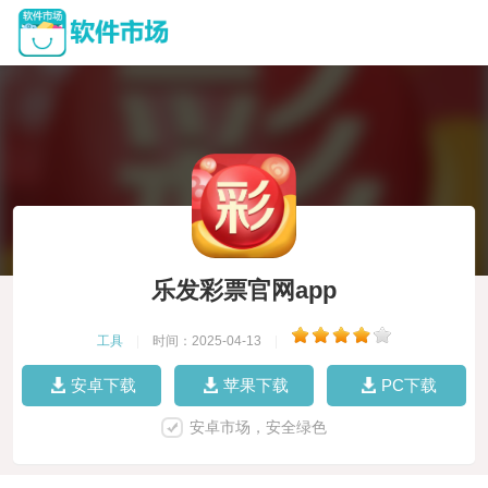
乐发彩票官网app
工具
|
时间：2025-04-13
|
安卓下载
苹果下载
PC下载
安卓市场，安全绿色