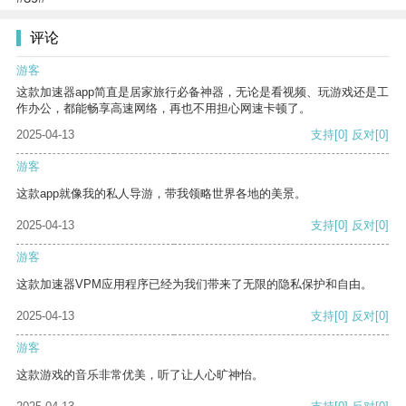
评论
游客
这款加速器app简直是居家旅行必备神器，无论是看视频、玩游戏还是工
作办公，都能畅享高速网络，再也不用担心网速卡顿了。
2025-04-13
支持
[0]
反对
[0]
游客
这款app就像我的私人导游，带我领略世界各地的美景。
2025-04-13
支持
[0]
反对
[0]
游客
这款加速器VPM应用程序已经为我们带来了无限的隐私保护和自由。
2025-04-13
支持
[0]
反对
[0]
游客
这款游戏的音乐非常优美，听了让人心旷神怡。