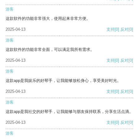
游客
这款软件的功能非常强大，使用起来非常方便。
2025-04-13
支持
[0]
反对
[0]
游客
这款软件的功能非常全面，可以满足我所有需求。
2025-04-13
支持
[0]
反对
[0]
游客
这款app是我娱乐的好帮手，让我能够放松身心，享受美好时光。
2025-04-13
支持
[0]
反对
[0]
游客
这款app是我社交的好帮手，让我能够与朋友保持联系，分享生活点滴。
2025-04-13
支持
[0]
反对
[0]
游客