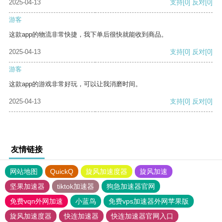
2025-04-13
支持
[0]
反对
[0]
游客
这款app的物流非常快捷，我下单后很快就能收到商品。
2025-04-13
支持
[0]
反对
[0]
游客
这款app的游戏非常好玩，可以让我消磨时间。
2025-04-13
支持
[0]
反对
[0]
友情链接
网站地图
QuickQ
旋风加速度器
旋风加速
坚果加速器
tiktok加速器
狗急加速器官网
免费vqn外网加速
小蓝鸟
免费vps加速器外网苹果版
旋风加速度器
快连加速器
快连加速器官网入口