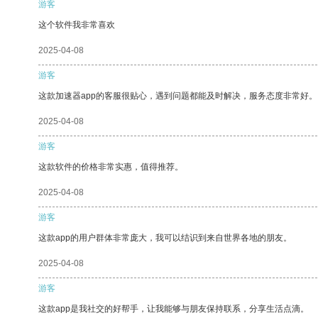
游客
这个软件我非常喜欢
2025-04-08
游客
这款加速器app的客服很贴心，遇到问题都能及时解决，服务态度非常好。
2025-04-08
游客
这款软件的价格非常实惠，值得推荐。
2025-04-08
游客
这款app的用户群体非常庞大，我可以结识到来自世界各地的朋友。
2025-04-08
游客
这款app是我社交的好帮手，让我能够与朋友保持联系，分享生活点滴。