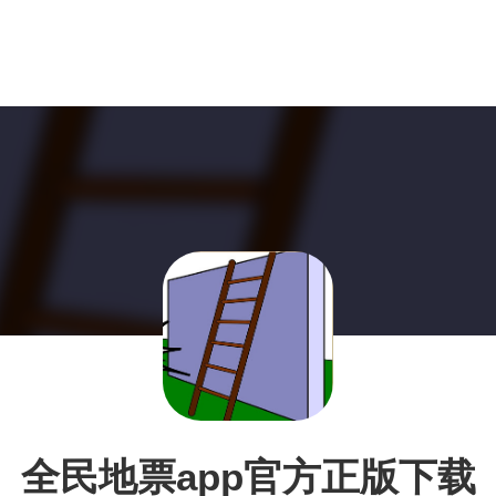
全民地票app官方正版下载