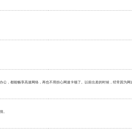
作办公，都能畅享高速网络，再也不用担心网速卡顿了。以前出差的时候，经常因为网
情。