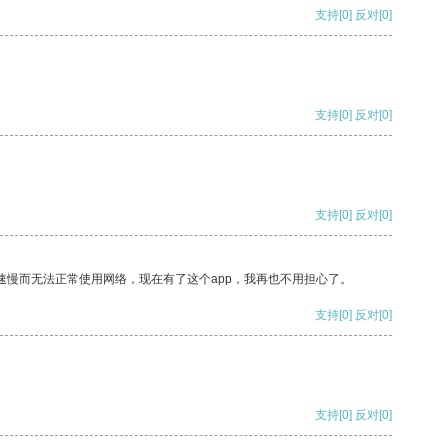
支持
[0]
反对
[0]
支持
[0]
反对
[0]
支持
[0]
反对
[0]
速慢而无法正常使用网络，现在有了这个app，我再也不用担心了。
支持
[0]
反对
[0]
支持
[0]
反对
[0]