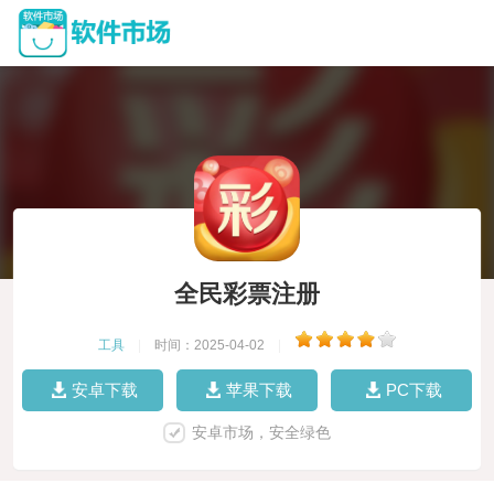
全民彩票注册
工具
|
时间：2025-04-02
|
安卓下载
苹果下载
PC下载
安卓市场，安全绿色