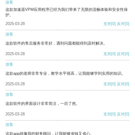
游客
这款加速器VPM应用程序已经为我们带来了无限的流畅体验和安全性保
护。
2025-03-28
支持
[0]
反对
[0]
游客
这款软件的售后服务非常好，遇到问题都能得到及时解决。
2025-03-28
支持
[0]
反对
[0]
游客
这款app的老师非常专业，教学水平很高，让我能够学到实用的知识。
2025-03-28
支持
[0]
反对
[0]
游客
这款软件的界面设计非常简洁，一目了然。
2025-03-28
支持
[0]
反对
[0]
游客
这款app就像我的财务顾问，让我能够省钱又省心。