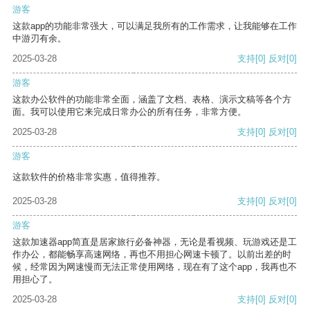
游客
这款app的功能非常强大，可以满足我所有的工作需求，让我能够在工作
中游刃有余。
2025-03-28
支持
[0]
反对
[0]
游客
这款办公软件的功能非常全面，涵盖了文档、表格、演示文稿等各个方
面。我可以使用它来完成日常办公的所有任务，非常方便。
2025-03-28
支持
[0]
反对
[0]
游客
这款软件的价格非常实惠，值得推荐。
2025-03-28
支持
[0]
反对
[0]
游客
这款加速器app简直是居家旅行必备神器，无论是看视频、玩游戏还是工
作办公，都能畅享高速网络，再也不用担心网速卡顿了。以前出差的时
候，经常因为网速慢而无法正常使用网络，现在有了这个app，我再也不
用担心了。
2025-03-28
支持
[0]
反对
[0]