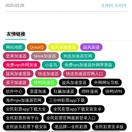
2025-03-28
支持
[0]
反对
[0]
友情链接
网站地图
QuickQ
旋风加速度器
旋风加速
坚果加速器
tiktok加速器
狗急加速器官网
免费vqn外网加速
小蓝鸟
免费vps加速器外网苹果版
旋风加速度器
快连加速器
快连加速器官网入口
原子加速器
快鸭加速器
旋风加速度器
外网网址导航
软件中心
雷霆加速
狂飙加速器
哔咔漫画
快鸭VPN
海外npv加速器官网
三分钟彩票app下载
全民彩票app下载大全
全民彩票app下载安装安卓
全民彩票所有平台
全民彩票官网最新登录入口
全民娱乐彩票下载安装
老品牌—全民彩票
全民彩票安卓版