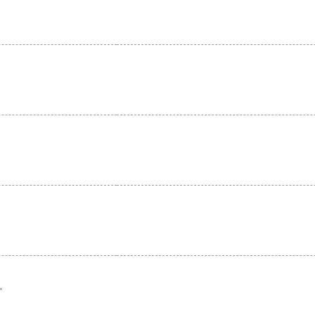
。
。
。