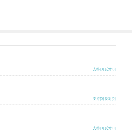
支持
[0]
反对
[0]
支持
[0]
反对
[0]
支持
[0]
反对
[0]