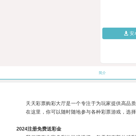
安
简介
天天彩票购彩大厅是一个专注于为玩家提供高品质
在这里，你可以随时随地参与各种彩票游戏，选择你
2024注册免费送彩金