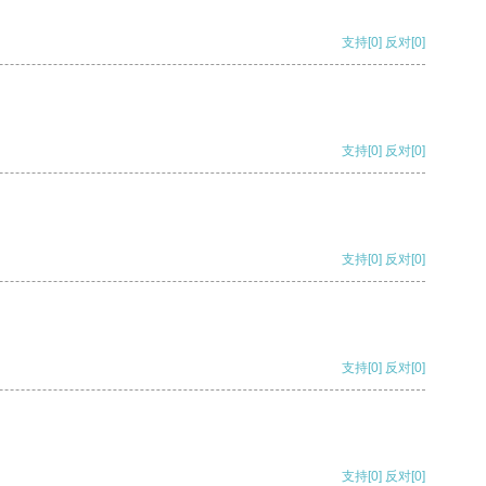
支持
[0]
反对
[0]
支持
[0]
反对
[0]
支持
[0]
反对
[0]
支持
[0]
反对
[0]
支持
[0]
反对
[0]