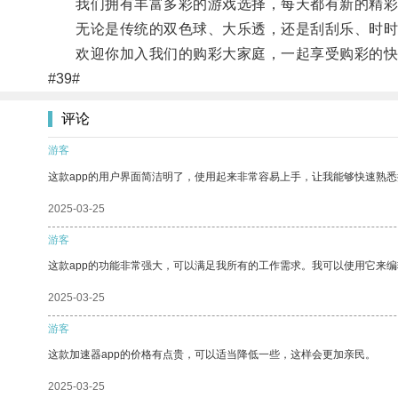
我们拥有丰富多彩的游戏选择，每天都有新的精彩
无论是传统的双色球、大乐透，还是刮刮乐、时时
欢迎你加入我们的购彩大家庭，一起享受购彩的快
#39#
评论
游客
这款app的用户界面简洁明了，使用起来非常容易上手，让我能够快速熟悉
2025-03-25
游客
这款app的功能非常强大，可以满足我所有的工作需求。我可以使用它来
2025-03-25
游客
这款加速器app的价格有点贵，可以适当降低一些，这样会更加亲民。
2025-03-25