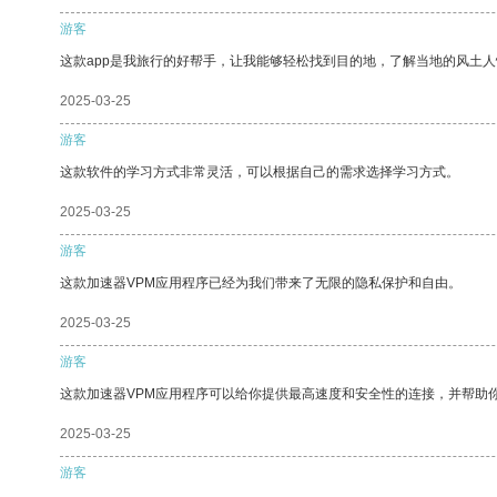
游客
这款app是我旅行的好帮手，让我能够轻松找到目的地，了解当地的风土人
2025-03-25
游客
这款软件的学习方式非常灵活，可以根据自己的需求选择学习方式。
2025-03-25
游客
这款加速器VPM应用程序已经为我们带来了无限的隐私保护和自由。
2025-03-25
游客
这款加速器VPM应用程序可以给你提供最高速度和安全性的连接，并帮助
2025-03-25
游客