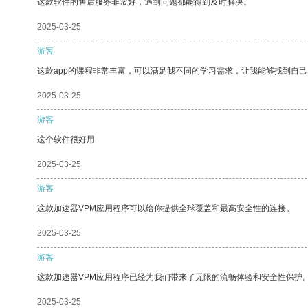
这款软件的售后服务非常好，遇到问题都能得到及时解决。
2025-03-25
游客
这款app的课程非常丰富，可以满足我不同的学习需求，让我能够找到自
2025-03-25
游客
这个软件很好用
2025-03-25
游客
这款加速器VPM应用程序可以给你提供全球覆盖和最高安全性的连接。
2025-03-25
游客
这款加速器VPM应用程序已经为我们带来了无限的流畅体验和安全性保护
2025-03-25