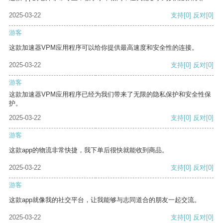
2025-03-22
支持
[0]
反对
[0]
游客
这款加速器VPM应用程序可以给你提供最高速度和安全性的连接。
2025-03-22
支持
[0]
反对
[0]
游客
这款加速器VPM应用程序已经为我们带来了无限的隐私保护和安全性保
护。
2025-03-22
支持
[0]
反对
[0]
游客
这款app的物流非常快捷，我下单后很快就能收到商品。
2025-03-22
支持
[0]
反对
[0]
游客
这款app就像我的社交平台，让我能够与志同道合的朋友一起交流。
2025-03-22
支持
[0]
反对
[0]