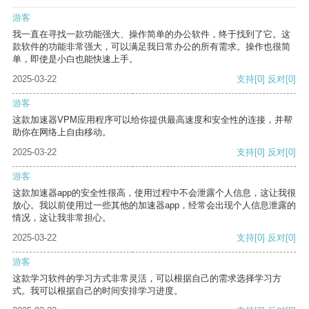
游客
我一直在寻找一款功能强大、操作简单的办公软件，终于找到了它。这
款软件的功能非常强大，可以满足我日常办公的所有需求。操作也很简
单，即使是小白也能快速上手。
2025-03-22
支持
[0]
反对
[0]
游客
这款加速器VPM应用程序可以给你提供最高速度和安全性的连接，并帮
助你在网络上自由移动。
2025-03-22
支持
[0]
反对
[0]
游客
这款加速器app的安全性很高，使用过程中不会泄露个人信息，这让我很
放心。我以前使用过一些其他的加速器app，经常会出现个人信息泄露的
情况，这让我非常担心。
2025-03-22
支持
[0]
反对
[0]
游客
这款学习软件的学习方式非常灵活，可以根据自己的需求选择学习方
式。我可以根据自己的时间安排学习进度。