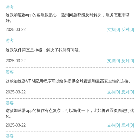
游客
这款加速器app的客服很贴心，遇到问题都能及时解决，服务态度非常
好。
2025-03-22
支持
[0]
反对
[0]
游客
这款软件简直是神器，解决了我所有问题。
2025-03-22
支持
[0]
反对
[0]
游客
这款加速器VPM应用程序可以给你提供全球覆盖和最高安全性的连接。
2025-03-22
支持
[0]
反对
[0]
游客
这款加速器app的操作有点复杂，可以简化一下，比如将设置页面进行优
化。
2025-03-22
支持
[0]
反对
[0]
游客