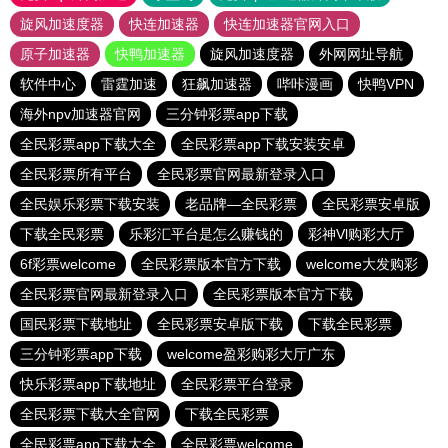
旋风加速度器
快连加速器
快连加速器官网入口
原子加速器
快鸭加速器
旋风加速度器
外网网址导航
软件中心
雷霆加速
狂飙加速器
哔咔漫画
快鸭VPN
海外npv加速器官网
三分钟彩票app下载
全民彩票app下载大全
全民彩票app下载安装安卓
全民彩票所有平台
全民彩票官网最新登录入口
全民娱乐彩票下载安装
老品牌—全民彩票
全民彩票安卓版
下载全民彩票
乐彩汇平台是怎么赚钱的
彩神Vl购彩大厅
6f彩票welcome
全民彩票版本官方下载
welcome大发购彩
全民彩票官网最新登录入口
全民彩票版本官方下载
国民彩票下载地址
全民彩票安卓版下载
下载全民彩票
三分钟彩票app下载
welcome盈彩购彩大厅广东
快乐彩票app下载地址
全民彩票平台登录
全民彩票下载大全官网
下载全民彩票
全民彩票app下载大全
全民彩票welcome