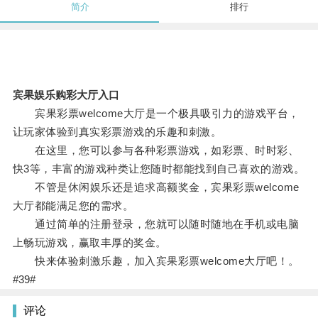
简介
排行
宾果娱乐购彩大厅入口
宾果彩票welcome大厅是一个极具吸引力的游戏平台，
让玩家体验到真实彩票游戏的乐趣和刺激。
在这里，您可以参与各种彩票游戏，如彩票、时时彩、
快3等，丰富的游戏种类让您随时都能找到自己喜欢的游戏。
不管是休闲娱乐还是追求高额奖金，宾果彩票welcome
大厅都能满足您的需求。
通过简单的注册登录，您就可以随时随地在手机或电脑
上畅玩游戏，赢取丰厚的奖金。
快来体验刺激乐趣，加入宾果彩票welcome大厅吧！。
#39#
评论