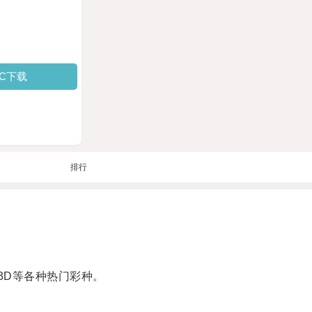
PC下载
排行
3D等各种热门彩种。