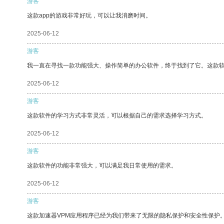
游客
这款app的游戏非常好玩，可以让我消磨时间。
2025-06-12
游客
我一直在寻找一款功能强大、操作简单的办公软件，终于找到了它。这款
2025-06-12
游客
这款软件的学习方式非常灵活，可以根据自己的需求选择学习方式。
2025-06-12
游客
这款软件的功能非常强大，可以满足我日常使用的需求。
2025-06-12
游客
这款加速器VPM应用程序已经为我们带来了无限的隐私保护和安全性保护