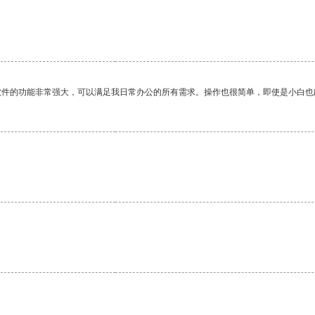
软件的功能非常强大，可以满足我日常办公的所有需求。操作也很简单，即使是小白也
。