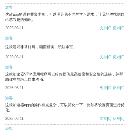
游客
这款app的课程非常丰富，可以满足我不同的学习需求，让我能够找到自
己感兴趣的知识。
2025-06-11
支持
[0]
反对
[0]
游客
这款游戏非常好玩，画面精美，玩法丰富。
2025-06-11
支持
[0]
反对
[0]
游客
这款加速器VPM应用程序可以给你提供最高速度和安全性的连接，并帮
助你在网络上自由移动。
2025-06-11
支持
[0]
反对
[0]
游客
这款加速器app的操作有点复杂，可以简化一下，比如将设置页面进行优
化。
2025-06-11
支持
[0]
反对
[0]
游客