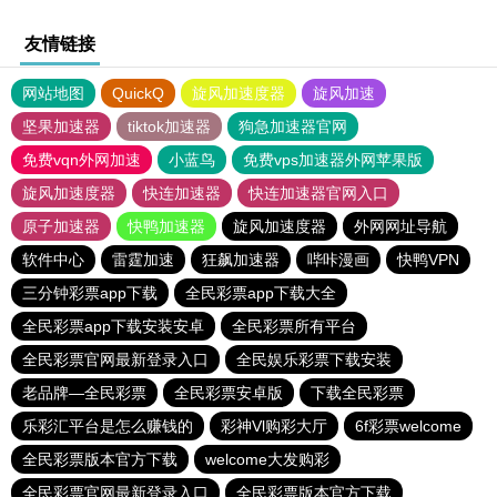
友情链接
网站地图
QuickQ
旋风加速度器
旋风加速
坚果加速器
tiktok加速器
狗急加速器官网
免费vqn外网加速
小蓝鸟
免费vps加速器外网苹果版
旋风加速度器
快连加速器
快连加速器官网入口
原子加速器
快鸭加速器
旋风加速度器
外网网址导航
软件中心
雷霆加速
狂飙加速器
哔咔漫画
快鸭VPN
三分钟彩票app下载
全民彩票app下载大全
全民彩票app下载安装安卓
全民彩票所有平台
全民彩票官网最新登录入口
全民娱乐彩票下载安装
老品牌—全民彩票
全民彩票安卓版
下载全民彩票
乐彩汇平台是怎么赚钱的
彩神Vl购彩大厅
6f彩票welcome
全民彩票版本官方下载
welcome大发购彩
全民彩票官网最新登录入口
全民彩票版本官方下载