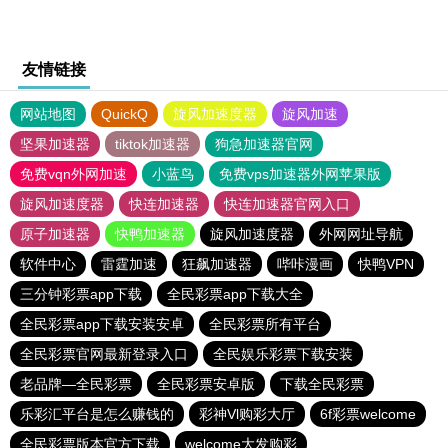
友情链接
网站地图
QuickQ
旋风加速度器
旋风加速
坚果加速器
tiktok加速器
狗急加速器官网
免费vqn外网加速
小蓝鸟
免费vps加速器外网苹果版
旋风加速度器
快连加速器
快连加速器官网入口
原子加速器
快鸭加速器
旋风加速度器
外网网址导航
软件中心
雷霆加速
狂飙加速器
哔咔漫画
快鸭VPN
三分钟彩票app下载
全民彩票app下载大全
全民彩票app下载安装安卓
全民彩票所有平台
全民彩票官网最新登录入口
全民娱乐彩票下载安装
老品牌—全民彩票
全民彩票安卓版
下载全民彩票
乐彩汇平台是怎么赚钱的
彩神Vl购彩大厅
6f彩票welcome
全民彩票版本官方下载
welcome大发购彩