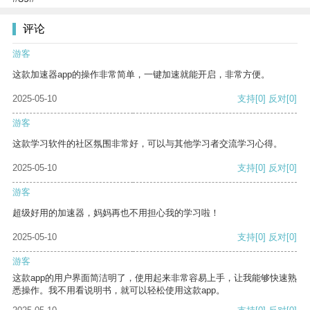
评论
游客
这款加速器app的操作非常简单，一键加速就能开启，非常方便。
2025-05-10
支持
[0]
反对
[0]
游客
这款学习软件的社区氛围非常好，可以与其他学习者交流学习心得。
2025-05-10
支持
[0]
反对
[0]
游客
超级好用的加速器，妈妈再也不用担心我的学习啦！
2025-05-10
支持
[0]
反对
[0]
游客
这款app的用户界面简洁明了，使用起来非常容易上手，让我能够快速熟
悉操作。我不用看说明书，就可以轻松使用这款app。