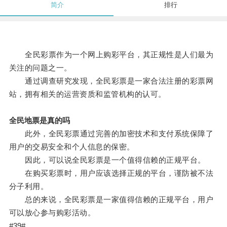
简介
排行
全民彩票作为一个网上购彩平台，其正规性是人们最为
关注的问题之一。
通过调查研究发现，全民彩票是一家合法注册的彩票网
站，拥有相关的运营资质和监管机构的认可。
全民地票是真的吗
此外，全民彩票通过完善的加密技术和支付系统保障了
用户的交易安全和个人信息的保密。
因此，可以说全民彩票是一个值得信赖的正规平台。
在购买彩票时，用户应该选择正规的平台，谨防被不法
分子利用。
总的来说，全民彩票是一家值得信赖的正规平台，用户
可以放心参与购彩活动。
#39#