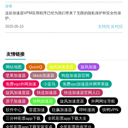
游客
这款加速器VPM应用程序已经为我们带来了无限的隐私保护和安全性保
护。
2025-05-10
支持
[0]
反对
[0]
友情链接
网站地图
QuickQ
旋风加速度器
旋风加速
坚果加速器
tiktok加速器
狗急加速器官网
免费vqn外网加速
小蓝鸟
免费vps加速器外网苹果版
旋风加速度器
快连加速器
快连加速器官网入口
原子加速器
快鸭加速器
旋风加速度器
外网网址导航
软件中心
雷霆加速
狂飙加速器
哔咔漫画
快鸭VPN
三分钟彩票app下载
全民彩票app下载大全
全民彩票app下载安装安卓
全民彩票所有平台