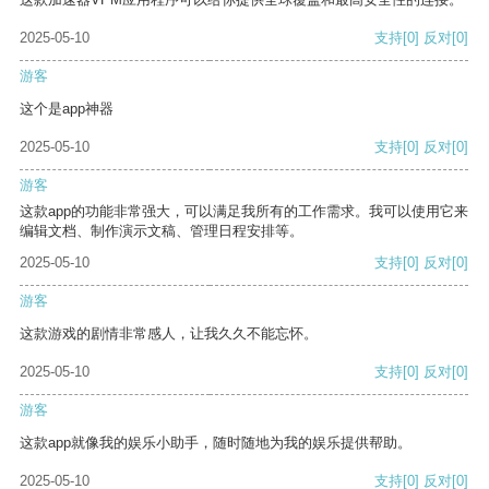
2025-05-10
支持
[0]
反对
[0]
游客
这个是app神器
2025-05-10
支持
[0]
反对
[0]
游客
这款app的功能非常强大，可以满足我所有的工作需求。我可以使用它来
编辑文档、制作演示文稿、管理日程安排等。
2025-05-10
支持
[0]
反对
[0]
游客
这款游戏的剧情非常感人，让我久久不能忘怀。
2025-05-10
支持
[0]
反对
[0]
游客
这款app就像我的娱乐小助手，随时随地为我的娱乐提供帮助。
2025-05-10
支持
[0]
反对
[0]