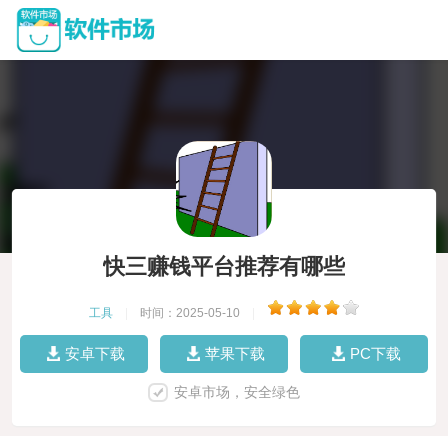
快三赚钱平台推荐有哪些
工具
|
时间：2025-05-10
|
安卓下载
苹果下载
PC下载
安卓市场，安全绿色