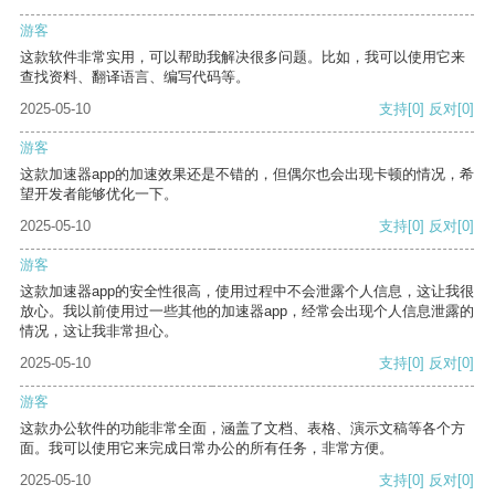
游客
这款软件非常实用，可以帮助我解决很多问题。比如，我可以使用它来
查找资料、翻译语言、编写代码等。
2025-05-10
支持
[0]
反对
[0]
游客
这款加速器app的加速效果还是不错的，但偶尔也会出现卡顿的情况，希
望开发者能够优化一下。
2025-05-10
支持
[0]
反对
[0]
游客
这款加速器app的安全性很高，使用过程中不会泄露个人信息，这让我很
放心。我以前使用过一些其他的加速器app，经常会出现个人信息泄露的
情况，这让我非常担心。
2025-05-10
支持
[0]
反对
[0]
游客
这款办公软件的功能非常全面，涵盖了文档、表格、演示文稿等各个方
面。我可以使用它来完成日常办公的所有任务，非常方便。
2025-05-10
支持
[0]
反对
[0]