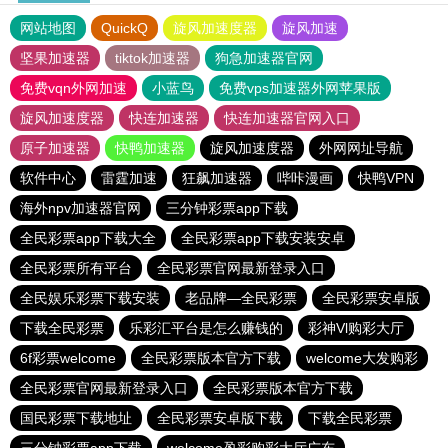
网站地图
QuickQ
旋风加速度器
旋风加速
坚果加速器
tiktok加速器
狗急加速器官网
免费vqn外网加速
小蓝鸟
免费vps加速器外网苹果版
旋风加速度器
快连加速器
快连加速器官网入口
原子加速器
快鸭加速器
旋风加速度器
外网网址导航
软件中心
雷霆加速
狂飙加速器
哔咔漫画
快鸭VPN
海外npv加速器官网
三分钟彩票app下载
全民彩票app下载大全
全民彩票app下载安装安卓
全民彩票所有平台
全民彩票官网最新登录入口
全民娱乐彩票下载安装
老品牌—全民彩票
全民彩票安卓版
下载全民彩票
乐彩汇平台是怎么赚钱的
彩神Vl购彩大厅
6f彩票welcome
全民彩票版本官方下载
welcome大发购彩
全民彩票官网最新登录入口
全民彩票版本官方下载
国民彩票下载地址
全民彩票安卓版下载
下载全民彩票