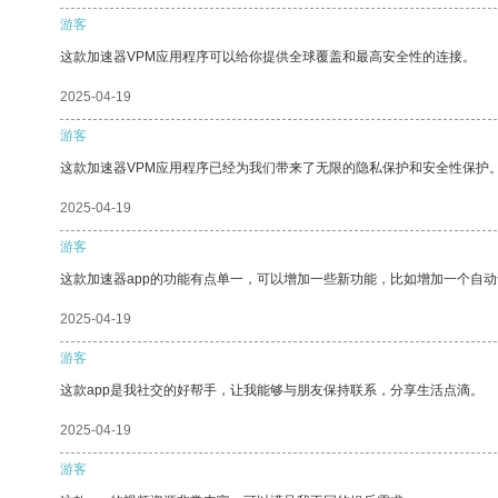
游客
这款加速器VPM应用程序可以给你提供全球覆盖和最高安全性的连接。
2025-04-19
游客
这款加速器VPM应用程序已经为我们带来了无限的隐私保护和安全性保护
2025-04-19
游客
这款加速器app的功能有点单一，可以增加一些新功能，比如增加一个自
2025-04-19
游客
这款app是我社交的好帮手，让我能够与朋友保持联系，分享生活点滴。
2025-04-19
游客