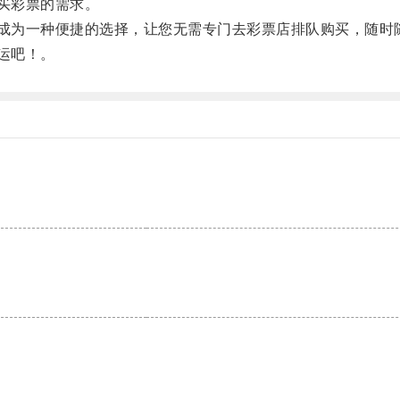
买彩票的需求。
成为一种便捷的选择，让您无需专门去彩票店排队购买，随时
运吧！。