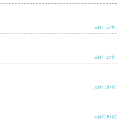
支持
[0]
反对
[0]
支持
[0]
反对
[0]
支持
[0]
反对
[0]
支持
[0]
反对
[0]