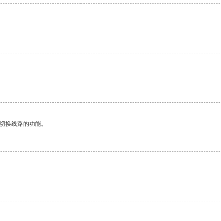
。
动切换线路的功能。