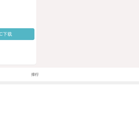
PC下载
排行