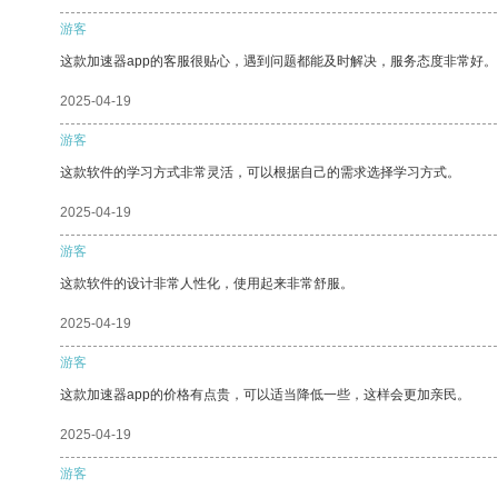
游客
这款加速器app的客服很贴心，遇到问题都能及时解决，服务态度非常好。
2025-04-19
游客
这款软件的学习方式非常灵活，可以根据自己的需求选择学习方式。
2025-04-19
游客
这款软件的设计非常人性化，使用起来非常舒服。
2025-04-19
游客
这款加速器app的价格有点贵，可以适当降低一些，这样会更加亲民。
2025-04-19
游客