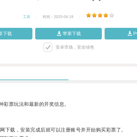
工具
|
时间：2025-04-19
|
卓下载
苹果下载
安卓市场，安全绿色
种彩票玩法和最新的开奖信息。
网下载，安装完成后就可以注册账号并开始购买彩票了。