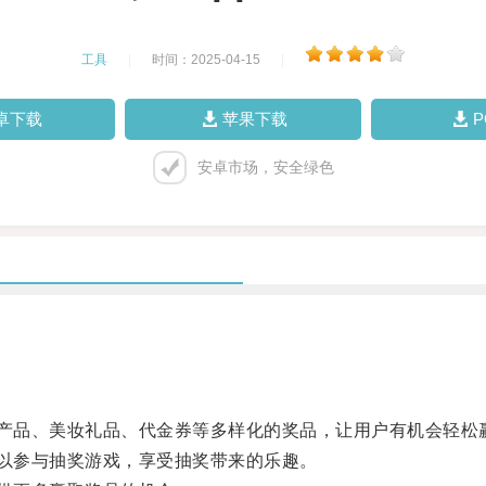
工具
|
时间：2025-04-15
|
卓下载
苹果下载
安卓市场，安全绿色
产品、美妆礼品、代金券等多样化的奖品，让用户有机会轻松
以参与抽奖游戏，享受抽奖带来的乐趣。