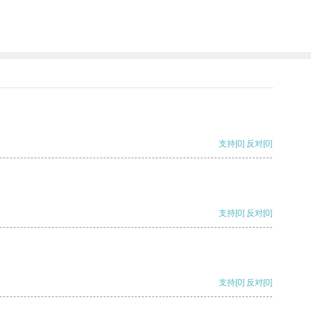
支持
[0]
反对
[0]
支持
[0]
反对
[0]
支持
[0]
反对
[0]