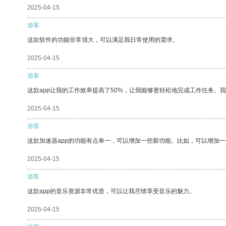
2025-04-15
游客
这款软件的功能非常强大，可以满足我日常使用的需求。
2025-04-15
游客
这款app让我的工作效率提高了50%，让我能够更轻松地完成工作任务。
2025-04-15
游客
这款加速器app的功能有点单一，可以增加一些新功能。比如，可以增加
2025-04-15
游客
这款app的音乐资源非常优质，可以让我尽情享受音乐的魅力。
2025-04-15