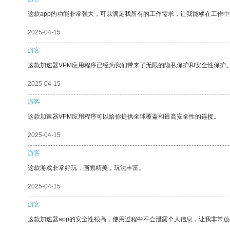
这款app的功能非常强大，可以满足我所有的工作需求，让我能够在工作
2025-04-15
游客
这款加速器VPM应用程序已经为我们带来了无限的隐私保护和安全性保护
2025-04-15
游客
这款加速器VPM应用程序可以给你提供全球覆盖和最高安全性的连接。
2025-04-15
游客
这款游戏非常好玩，画面精美，玩法丰富。
2025-04-15
游客
这款加速器app的安全性很高，使用过程中不会泄露个人信息，让我非常放