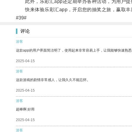
此外，乐彩汇app还定期举办各种活动，为用户提
快来体验乐彩汇app，开启您的抽奖之旅，赢取丰
#39#
评论
游客
这款app的用户界面简洁明了，使用起来非常容易上手，让我能够快速熟悉
2025-04-15
游客
这款游戏的剧情非常感人，让我久久不能忘怀。
2025-04-15
游客
超棒啊 好用
2025-04-15
游客