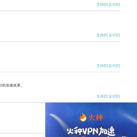
支持
[0]
反对
[0]
支持
[0]
反对
[0]
支持
[0]
反对
[0]
好的加速效果。
支持
[0]
反对
[0]
支持
[0]
反对
[0]