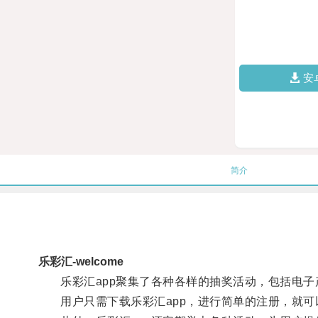
安
简介
乐彩汇-welcome
乐彩汇app聚集了各种各样的抽奖活动，包括电子
用户只需下载乐彩汇app，进行简单的注册，就可