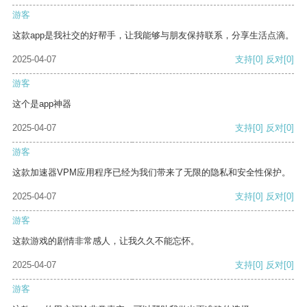
游客
这款app是我社交的好帮手，让我能够与朋友保持联系，分享生活点滴。
2025-04-07
支持
[0]
反对
[0]
游客
这个是app神器
2025-04-07
支持
[0]
反对
[0]
游客
这款加速器VPM应用程序已经为我们带来了无限的隐私和安全性保护。
2025-04-07
支持
[0]
反对
[0]
游客
这款游戏的剧情非常感人，让我久久不能忘怀。
2025-04-07
支持
[0]
反对
[0]
游客