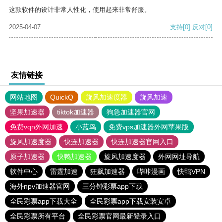
这款软件的设计非常人性化，使用起来非常舒服。
2025-04-07
支持
[0]
反对
[0]
友情链接
网站地图
QuickQ
旋风加速度器
旋风加速
坚果加速器
tiktok加速器
狗急加速器官网
免费vqn外网加速
小蓝鸟
免费vps加速器外网苹果版
旋风加速度器
快连加速器
快连加速器官网入口
原子加速器
快鸭加速器
旋风加速度器
外网网址导航
软件中心
雷霆加速
狂飙加速器
哔咔漫画
快鸭VPN
海外npv加速器官网
三分钟彩票app下载
全民彩票app下载大全
全民彩票app下载安装安卓
全民彩票所有平台
全民彩票官网最新登录入口