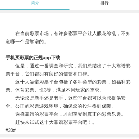
简介
排行
在当前彩票市场，有许多彩票平台让人眼花缭乱，不知
道哪一个是靠谱的。
手机买彩票的正规app下载
但是，通过一番调查和研究，我们总结出了十大靠谱彩
票平台，它们都拥有良好的信誉和口碑。
这十大靠谱彩票平台包括了各种类型的彩票，如福利彩
票、体育彩票、快3等，满足不同玩家的需求。
无论您是新手还是老手，这些平台都可以为您提供安
全、公正的彩票游戏环境，确保您的投注得到保障。
选择靠谱的彩票平台，才能享受到真正的彩票乐趣。
赶快来试试这十大靠谱彩票平台吧！。
#39#