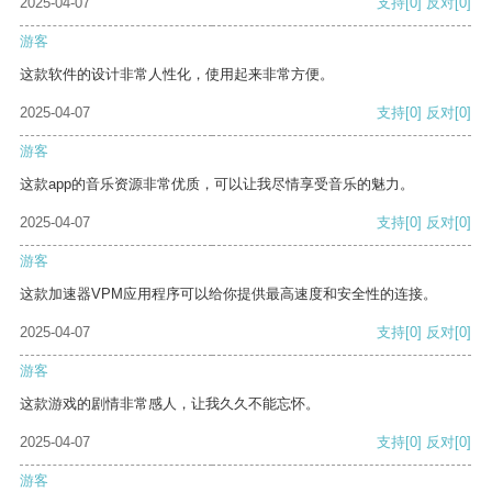
2025-04-07
支持
[0]
反对
[0]
游客
这款软件的设计非常人性化，使用起来非常方便。
2025-04-07
支持
[0]
反对
[0]
游客
这款app的音乐资源非常优质，可以让我尽情享受音乐的魅力。
2025-04-07
支持
[0]
反对
[0]
游客
这款加速器VPM应用程序可以给你提供最高速度和安全性的连接。
2025-04-07
支持
[0]
反对
[0]
游客
这款游戏的剧情非常感人，让我久久不能忘怀。
2025-04-07
支持
[0]
反对
[0]
游客