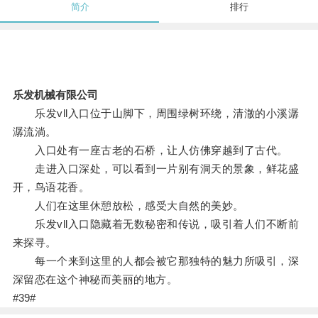
简介
排行
乐发机械有限公司
乐发vll入口位于山脚下，周围绿树环绕，清澈的小溪潺
潺流淌。
入口处有一座古老的石桥，让人仿佛穿越到了古代。
走进入口深处，可以看到一片别有洞天的景象，鲜花盛
开，鸟语花香。
人们在这里休憩放松，感受大自然的美妙。
乐发vll入口隐藏着无数秘密和传说，吸引着人们不断前
来探寻。
每一个来到这里的人都会被它那独特的魅力所吸引，深
深留恋在这个神秘而美丽的地方。
#39#