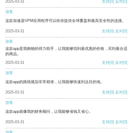
2025-03-31
支持
[0]
反对
[0]
游客
这款加速器VPM应用程序可以给你提供全球覆盖和最高安全性的连接。
2025-03-31
支持
[0]
反对
[0]
游客
这款app是我购物的得力助手，让我能够找到最优惠的价格，买到最合适
的商品。
2025-03-31
支持
[0]
反对
[0]
游客
这款app的路线规划非常精准，让我能够快速到达目的地。
2025-03-31
支持
[0]
反对
[0]
游客
这款app就像我的财务顾问，让我能够省钱又省心。
2025-03-31
支持
[0]
反对
[0]
游客