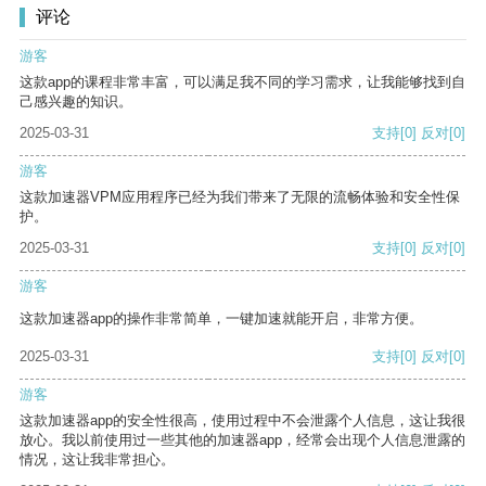
评论
游客
这款app的课程非常丰富，可以满足我不同的学习需求，让我能够找到自
己感兴趣的知识。
2025-03-31
支持
[0]
反对
[0]
游客
这款加速器VPM应用程序已经为我们带来了无限的流畅体验和安全性保
护。
2025-03-31
支持
[0]
反对
[0]
游客
这款加速器app的操作非常简单，一键加速就能开启，非常方便。
2025-03-31
支持
[0]
反对
[0]
游客
这款加速器app的安全性很高，使用过程中不会泄露个人信息，这让我很
放心。我以前使用过一些其他的加速器app，经常会出现个人信息泄露的
情况，这让我非常担心。