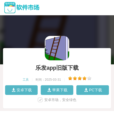
乐发app旧版下载
工具
|
时间：2025-03-31
|
安卓下载
苹果下载
PC下载
安卓市场，安全绿色