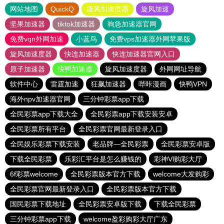
网站地图
QuickQ
旋风加速度器
旋风加速
坚果加速器
tiktok加速器
狗急加速器官网
免费vqn外网加速
小蓝鸟
免费vps加速器外网苹果版
旋风加速度器
快连加速器
快连加速器官网入口
原子加速器
快鸭加速器
旋风加速度器
外网网址导航
软件中心
雷霆加速
狂飙加速器
哔咔漫画
快鸭VPN
海外npv加速器官网
三分钟彩票app下载
全民彩票app下载大全
全民彩票app下载安装安卓
全民彩票所有平台
全民彩票官网最新登录入口
全民娱乐彩票下载安装
老品牌—全民彩票
全民彩票安卓版
下载全民彩票
乐彩汇平台是怎么赚钱的
彩神Vl购彩大厅
6f彩票welcome
全民彩票版本官方下载
welcome大发购彩
全民彩票官网最新登录入口
全民彩票版本官方下载
国民彩票下载地址
全民彩票安卓版下载
下载全民彩票
三分钟彩票app下载
welcome盈彩购彩大厅广东