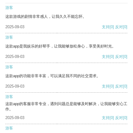
游客
这款游戏的剧情非常感人，让我久久不能忘怀。
2025-09-03
支持
[0]
反对
[0]
游客
这款app是我娱乐的好帮手，让我能够放松身心，享受美好时光。
2025-09-03
支持
[0]
反对
[0]
游客
这款app的功能非常丰富，可以满足我不同的社交需求。
2025-09-03
支持
[0]
反对
[0]
游客
这款app的客服非常专业，遇到问题总是能够及时解决，让我能够安心工
作。
2025-09-03
支持
[0]
反对
[0]
游客