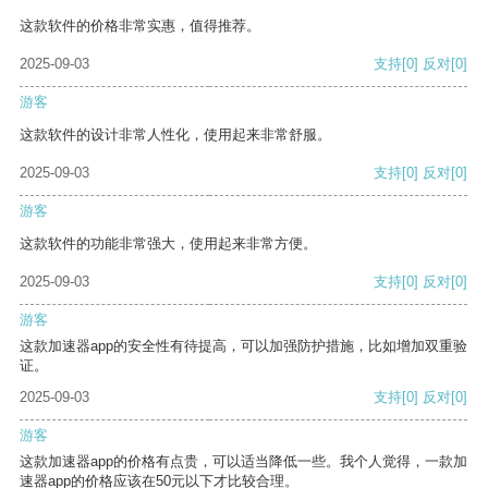
这款软件的价格非常实惠，值得推荐。
2025-09-03
支持
[0]
反对
[0]
游客
这款软件的设计非常人性化，使用起来非常舒服。
2025-09-03
支持
[0]
反对
[0]
游客
这款软件的功能非常强大，使用起来非常方便。
2025-09-03
支持
[0]
反对
[0]
游客
这款加速器app的安全性有待提高，可以加强防护措施，比如增加双重验
证。
2025-09-03
支持
[0]
反对
[0]
游客
这款加速器app的价格有点贵，可以适当降低一些。我个人觉得，一款加
速器app的价格应该在50元以下才比较合理。