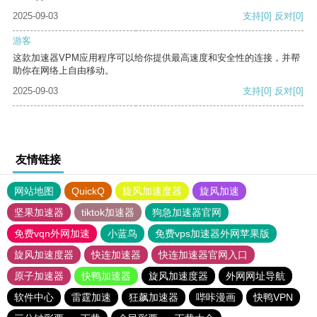
2025-09-03
支持
[0]
反对
[0]
游客
这款加速器VPM应用程序可以给你提供最高速度和安全性的连接，并帮
助你在网络上自由移动。
2025-09-03
支持
[0]
反对
[0]
友情链接
网站地图
QuickQ
旋风加速度器
旋风加速
坚果加速器
tiktok加速器
狗急加速器官网
免费vqn外网加速
小蓝鸟
免费vps加速器外网苹果版
旋风加速度器
快连加速器
快连加速器官网入口
原子加速器
快鸭加速器
旋风加速度器
外网网址导航
软件中心
雷霆加速
狂飙加速器
哔咔漫画
快鸭VPN