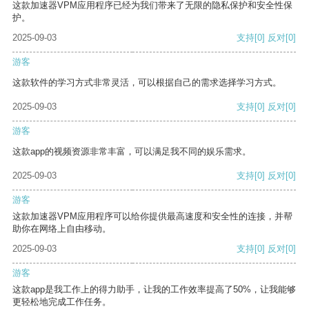
这款加速器VPM应用程序已经为我们带来了无限的隐私保护和安全性保
护。
2025-09-03
支持
[0]
反对
[0]
游客
这款软件的学习方式非常灵活，可以根据自己的需求选择学习方式。
2025-09-03
支持
[0]
反对
[0]
游客
这款app的视频资源非常丰富，可以满足我不同的娱乐需求。
2025-09-03
支持
[0]
反对
[0]
游客
这款加速器VPM应用程序可以给你提供最高速度和安全性的连接，并帮
助你在网络上自由移动。
2025-09-03
支持
[0]
反对
[0]
游客
这款app是我工作上的得力助手，让我的工作效率提高了50%，让我能够
更轻松地完成工作任务。