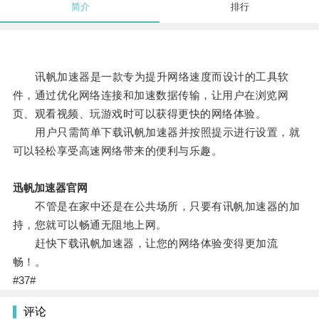
简介
排行
讯帆加速器是一款专为提升网络速度而设计的工具软
件，通过优化网络连接和加速数据传输，让用户在浏览网
页、观看视频、玩游戏时可以获得更快的网络体验。
用户只需简单下载讯帆加速器并按照提示进行设置，就
可以轻松享受高速网络带来的便利与乐趣。
迅帆加速器官网
不管是在家中还是在公共场所，只要有讯帆加速器的加
持，您就可以畅通无阻地上网。
赶快下载讯帆加速器，让您的网络体验变得更加流
畅！。
#37#
评论