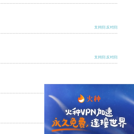
支持
[0]
反对
[0]
支持
[0]
反对
[0]
支持
[0]
反对
[0]
支持
[0]
反对
[0]