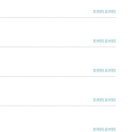
支持
[0]
反对
[0]
支持
[0]
反对
[0]
支持
[0]
反对
[0]
支持
[0]
反对
[0]
支持
[0]
反对
[0]