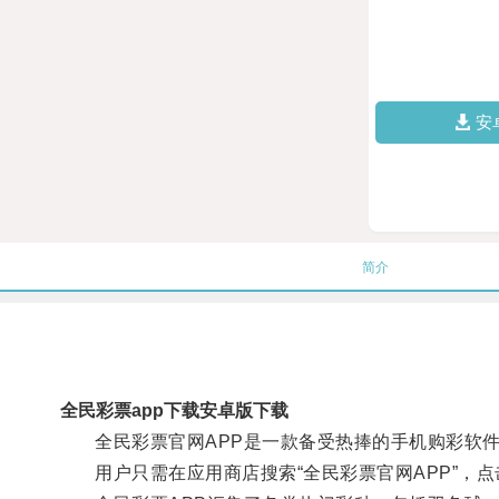
安
简介
全民彩票app下载安卓版下载
全民彩票官网APP是一款备受热捧的手机购彩软件
用户只需在应用商店搜索“全民彩票官网APP”，点