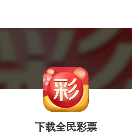
下载全民彩票