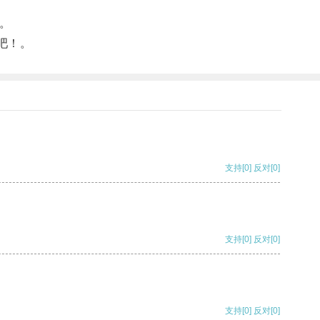
。
吧！。
支持
[0]
反对
[0]
支持
[0]
反对
[0]
支持
[0]
反对
[0]