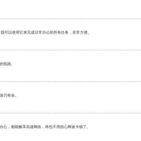
。
。我可以使用它来完成日常办公的所有任务，非常方便。
区的线路。
中游刃有余。
作办公，都能畅享高速网络，再也不用担心网速卡顿了。