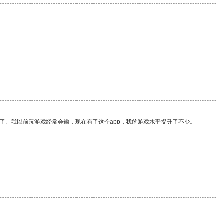
了。我以前玩游戏经常会输，现在有了这个app，我的游戏水平提升了不少。