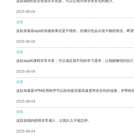
这款app的音乐资源非常优质，可以让我尽情享受音乐的魅力。
2025-08-04
游客
这款加速器app的加速效果还是不错的，但偶尔也会出现卡顿的情况，希
2025-08-04
游客
这款app的课程非常丰富，可以满足我不同的学习需求，让我能够找到自
2025-08-04
游客
这款加速器VPM应用程序可以给你提供最高速度和安全性的连接，并帮助
2025-08-04
游客
这款游戏的剧情非常感人，让我久久不能忘怀。
2025-08-04