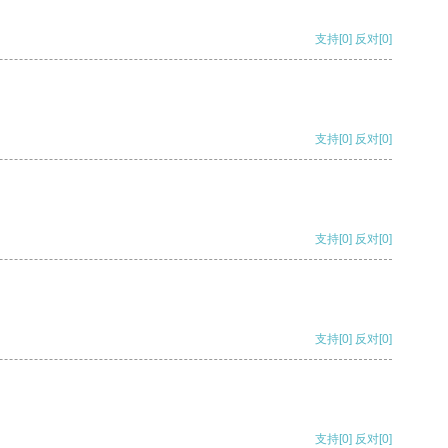
支持
[0]
反对
[0]
支持
[0]
反对
[0]
支持
[0]
反对
[0]
支持
[0]
反对
[0]
支持
[0]
反对
[0]