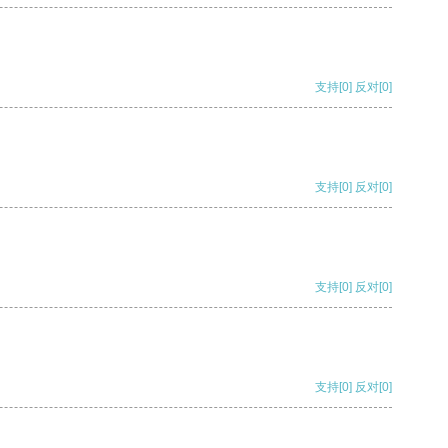
支持
[0]
反对
[0]
支持
[0]
反对
[0]
支持
[0]
反对
[0]
支持
[0]
反对
[0]