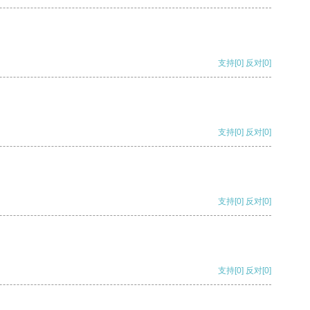
支持
[0]
反对
[0]
支持
[0]
反对
[0]
支持
[0]
反对
[0]
支持
[0]
反对
[0]