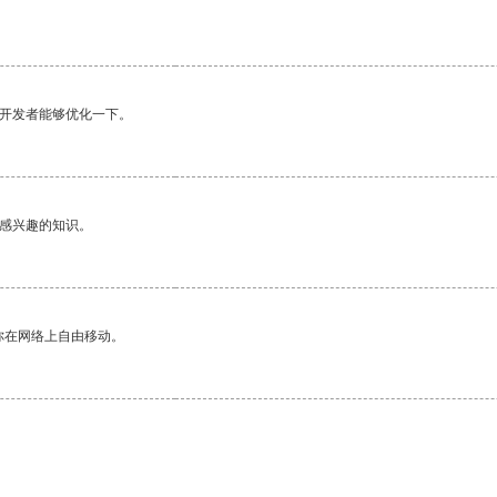
望开发者能够优化一下。
己感兴趣的知识。
你在网络上自由移动。