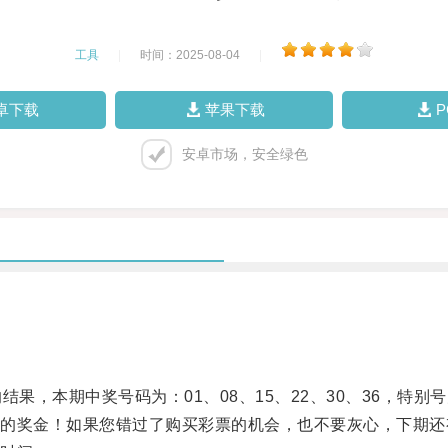
工具
|
时间：2025-08-04
|
卓下载
苹果下载
安卓市场，安全绿色
本期中奖号码为：01、08、15、22、30、36，特别号
奖金！如果您错过了购买彩票的机会，也不要灰心，下期还