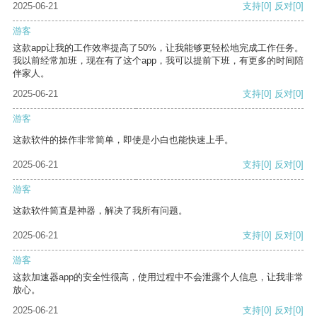
2025-06-21
支持
[0]
反对
[0]
游客
这款app让我的工作效率提高了50%，让我能够更轻松地完成工作任务。
我以前经常加班，现在有了这个app，我可以提前下班，有更多的时间陪
伴家人。
2025-06-21
支持
[0]
反对
[0]
游客
这款软件的操作非常简单，即使是小白也能快速上手。
2025-06-21
支持
[0]
反对
[0]
游客
这款软件简直是神器，解决了我所有问题。
2025-06-21
支持
[0]
反对
[0]
游客
这款加速器app的安全性很高，使用过程中不会泄露个人信息，让我非常
放心。
2025-06-21
支持
[0]
反对
[0]