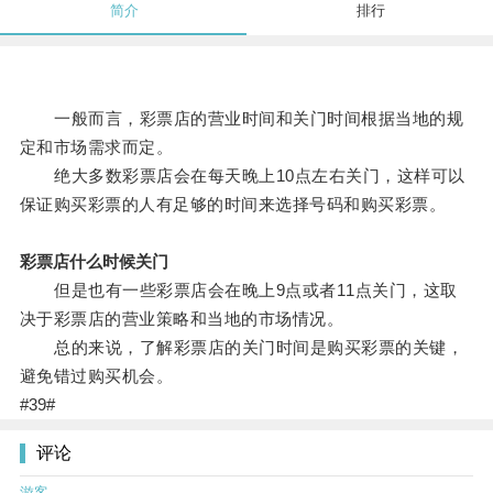
简介
排行
一般而言，彩票店的营业时间和关门时间根据当地的规
定和市场需求而定。
绝大多数彩票店会在每天晚上10点左右关门，这样可以
保证购买彩票的人有足够的时间来选择号码和购买彩票。
彩票店什么时候关门
但是也有一些彩票店会在晚上9点或者11点关门，这取
决于彩票店的营业策略和当地的市场情况。
总的来说，了解彩票店的关门时间是购买彩票的关键，
避免错过购买机会。
#39#
评论
游客