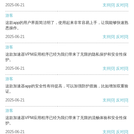
2025-06-21
支持
[0]
反对
[0]
游客
这款app的用户界面简洁明了，使用起来非常容易上手，让我能够快速熟
悉操作。
2025-06-21
支持
[0]
反对
[0]
游客
这款加速器VPM应用程序已经为我们带来了无限的隐私保护和安全性保
护。
2025-06-21
支持
[0]
反对
[0]
游客
这款加速器app的安全性有待提高，可以加强防护措施，比如增加双重验
证。
2025-06-21
支持
[0]
反对
[0]
游客
这款加速器VPM应用程序已经为我们带来了无限的流畅体验和安全性保
护。
2025-06-21
支持
[0]
反对
[0]