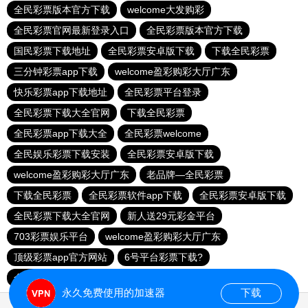
全民彩票版本官方下载
welcome大发购彩
全民彩票官网最新登录入口
全民彩票版本官方下载
国民彩票下载地址
全民彩票安卓版下载
下载全民彩票
三分钟彩票app下载
welcome盈彩购彩大厅广东
快乐彩票app下载地址
全民彩票平台登录
全民彩票下载大全官网
下载全民彩票
全民彩票app下载大全
全民彩票welcome
全民娱乐彩票下载安装
全民彩票安卓版下载
welcome盈彩购彩大厅广东
老品牌—全民彩票
下载全民彩票
全民彩票软件app下载
全民彩票安卓版下载
全民彩票下载大全官网
新人送29元彩金平台
703彩票娱乐平台
welcome盈彩购彩大厅广东
顶级彩票app官方网站
6号平台彩票下载?
全民彩票安卓版下载
新盈彩一购彩大厅
永久免费使用的加速器
下载