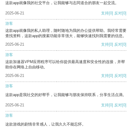
这款app就像我的社交平台，让我能够与志同道合的朋友一起交流。
2025-06-21
支持
[0]
反对
[0]
游客
这款app就像我的私人助理，随时随地为我的办公提供帮助。我经常需要
查找资料，这款app的搜索功能非常强大，能够快速找到我需要的信息。
2025-06-21
支持
[0]
反对
[0]
游客
这款加速器VPM应用程序可以给你提供最高速度和安全性的连接，并帮
助你在网络上自由移动。
2025-06-21
支持
[0]
反对
[0]
游客
这款app是我社交的好帮手，让我能够与朋友保持联系，分享生活点滴。
2025-06-21
支持
[0]
反对
[0]
游客
这款游戏的剧情非常感人，让我久久不能忘怀。