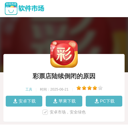
彩票店陆续倒闭的原因
工具
|
时间：2025-06-21
|
安卓下载
苹果下载
PC下载
安卓市场，安全绿色