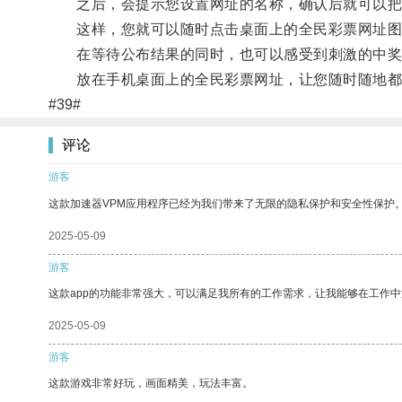
之后，会提示您设置网址的名称，确认后就可以把
这样，您就可以随时点击桌面上的全民彩票网址图
在等待公布结果的同时，也可以感受到刺激的中奖
放在手机桌面上的全民彩票网址，让您随时随地都
#39#
评论
游客
这款加速器VPM应用程序已经为我们带来了无限的隐私保护和安全性保护
2025-05-09
游客
这款app的功能非常强大，可以满足我所有的工作需求，让我能够在工作
2025-05-09
游客
这款游戏非常好玩，画面精美，玩法丰富。