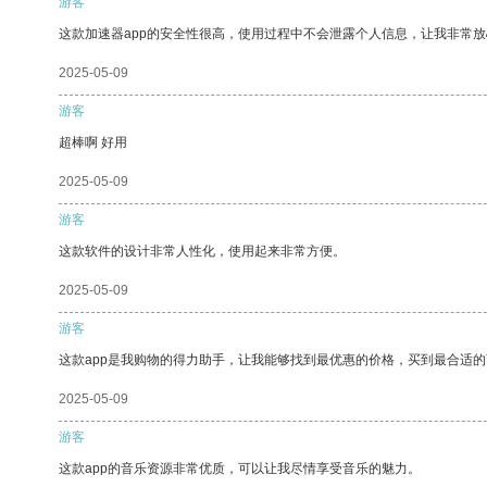
游客
这款加速器app的安全性很高，使用过程中不会泄露个人信息，让我非常放
2025-05-09
游客
超棒啊 好用
2025-05-09
游客
这款软件的设计非常人性化，使用起来非常方便。
2025-05-09
游客
这款app是我购物的得力助手，让我能够找到最优惠的价格，买到最合适
2025-05-09
游客
这款app的音乐资源非常优质，可以让我尽情享受音乐的魅力。