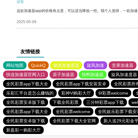
游客
这款加速器app的价格有点贵，可以适当降低一些。我个人觉得，一款加速
2025-05-09
友情链接
网站地图
QuickQ
旋风加速度器
旋风加速
坚果加速器
快连加速器官网入口
原子加速器
快鸭加速器
旋风加速度器
全民彩票app下载大全
全民彩票app下载安装安卓
全民彩票所
乐彩汇平台是怎么赚钱的
彩神Vl购彩大厅
6f彩票welcome
全民彩票安卓版下载
下载全民彩票
三分钟彩票app下载
w
全民彩票app下载大全
全民彩票welcome
全民娱乐彩票下载安
全民彩票安卓版下载
全民彩票下载大全官网
新人送29元彩金
新盈彩一购彩大厅