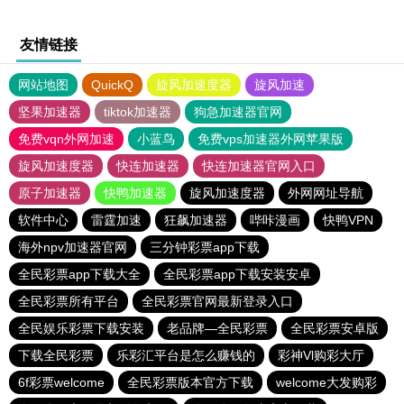
友情链接
网站地图
QuickQ
旋风加速度器
旋风加速
坚果加速器
tiktok加速器
狗急加速器官网
免费vqn外网加速
小蓝鸟
免费vps加速器外网苹果版
旋风加速度器
快连加速器
快连加速器官网入口
原子加速器
快鸭加速器
旋风加速度器
外网网址导航
软件中心
雷霆加速
狂飙加速器
哔咔漫画
快鸭VPN
海外npv加速器官网
三分钟彩票app下载
全民彩票app下载大全
全民彩票app下载安装安卓
全民彩票所有平台
全民彩票官网最新登录入口
全民娱乐彩票下载安装
老品牌—全民彩票
全民彩票安卓版
下载全民彩票
乐彩汇平台是怎么赚钱的
彩神Vl购彩大厅
6f彩票welcome
全民彩票版本官方下载
welcome大发购彩