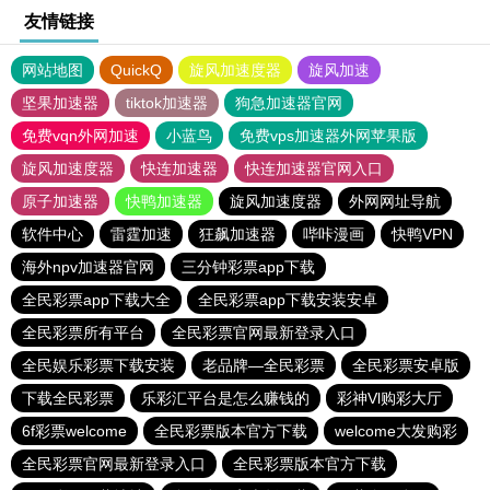
友情链接
网站地图
QuickQ
旋风加速度器
旋风加速
坚果加速器
tiktok加速器
狗急加速器官网
免费vqn外网加速
小蓝鸟
免费vps加速器外网苹果版
旋风加速度器
快连加速器
快连加速器官网入口
原子加速器
快鸭加速器
旋风加速度器
外网网址导航
软件中心
雷霆加速
狂飙加速器
哔咔漫画
快鸭VPN
海外npv加速器官网
三分钟彩票app下载
全民彩票app下载大全
全民彩票app下载安装安卓
全民彩票所有平台
全民彩票官网最新登录入口
全民娱乐彩票下载安装
老品牌—全民彩票
全民彩票安卓版
下载全民彩票
乐彩汇平台是怎么赚钱的
彩神Vl购彩大厅
6f彩票welcome
全民彩票版本官方下载
welcome大发购彩
全民彩票官网最新登录入口
全民彩票版本官方下载