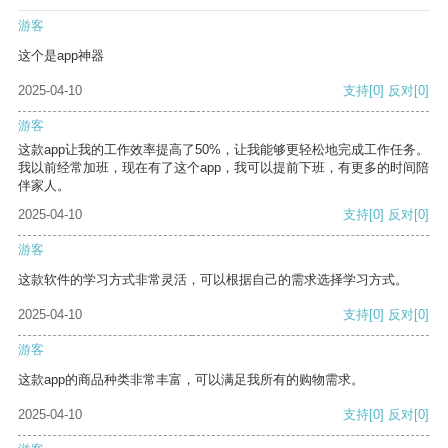
游客
这个是app神器
2025-04-10
支持
[0]
反对
[0]
游客
这款app让我的工作效率提高了50%，让我能够更轻松地完成工作任务。
我以前经常加班，现在有了这个app，我可以提前下班，有更多的时间陪
伴家人。
2025-04-10
支持
[0]
反对
[0]
游客
这款软件的学习方式非常灵活，可以根据自己的需求选择学习方式。
2025-04-10
支持
[0]
反对
[0]
游客
这款app的商品种类非常丰富，可以满足我所有的购物需求。
2025-04-10
支持
[0]
反对
[0]