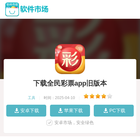
下载全民彩票app旧版本
工具
|
时间：2025-04-10
|
安卓下载
苹果下载
PC下载
安卓市场，安全绿色