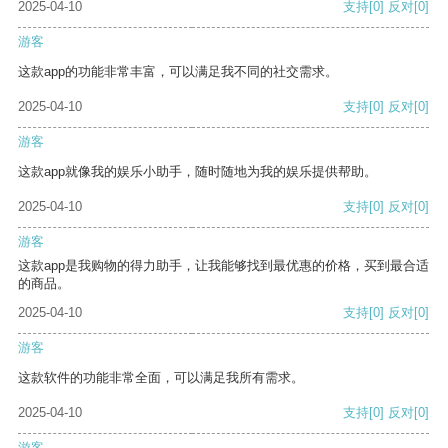
2025-04-10
支持
[0]
反对
[0]
游客
这款app的功能非常丰富，可以满足我不同的社交需求。
2025-04-10
支持
[0]
反对
[0]
游客
这款app就像我的娱乐小助手，随时随地为我的娱乐提供帮助。
2025-04-10
支持
[0]
反对
[0]
游客
这款app是我购物的得力助手，让我能够找到最优惠的价格，买到最合适
的商品。
2025-04-10
支持
[0]
反对
[0]
游客
这款软件的功能非常全面，可以满足我所有需求。
2025-04-10
支持
[0]
反对
[0]
游客