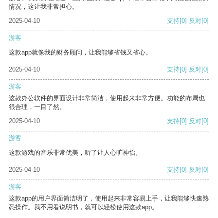
情况，这让我非常担心。
2025-04-10
支持
[0]
反对
[0]
游客
这款app就像我的财务顾问，让我能够省钱又省心。
2025-04-10
支持
[0]
反对
[0]
游客
这款办公软件的界面设计非常简洁，使用起来非常方便。功能的布局也
很合理，一目了然。
2025-04-10
支持
[0]
反对
[0]
游客
这款游戏的音乐非常优美，听了让人心旷神怡。
2025-04-10
支持
[0]
反对
[0]
游客
这款app的用户界面简洁明了，使用起来非常容易上手，让我能够快速熟
悉操作。我不用看说明书，就可以轻松使用这款app。