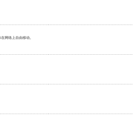
你在网络上自由移动。
。