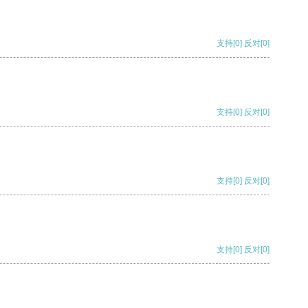
支持
[0]
反对
[0]
支持
[0]
反对
[0]
支持
[0]
反对
[0]
支持
[0]
反对
[0]