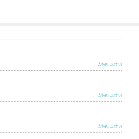
支持
[0]
反对
[0]
支持
[0]
反对
[0]
支持
[0]
反对
[0]