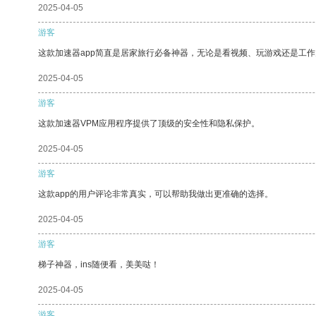
2025-04-05
游客
这款加速器app简直是居家旅行必备神器，无论是看视频、玩游戏还是工
2025-04-05
游客
这款加速器VPM应用程序提供了顶级的安全性和隐私保护。
2025-04-05
游客
这款app的用户评论非常真实，可以帮助我做出更准确的选择。
2025-04-05
游客
梯子神器，ins随便看，美美哒！
2025-04-05
游客