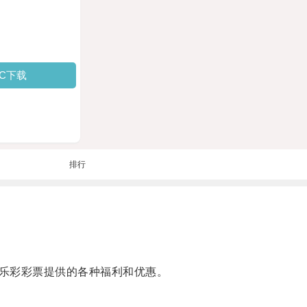
PC下载
排行
乐彩彩票提供的各种福利和优惠。