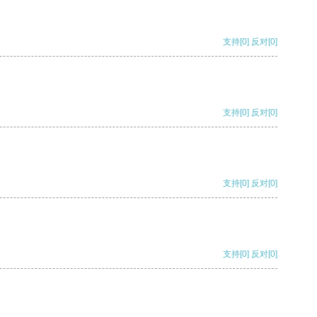
支持
[0]
反对
[0]
支持
[0]
反对
[0]
支持
[0]
反对
[0]
支持
[0]
反对
[0]