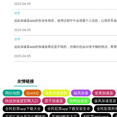
2025-04-05
游客
这款加速器app的安全性很高，使用过程中不会泄露个人信息，让我非常放
2025-04-05
游客
这款加速器app的加速效果还是不错的，但偶尔也会出现卡顿的情况，希
2025-04-05
友情链接
网站地图
QuickQ
旋风加速度器
旋风加速
坚果加速器
快连加速器官网入口
原子加速器
快鸭加速器
旋风加速度器
全民彩票app下载大全
全民彩票app下载安装安卓
全民彩票所
乐彩汇平台是怎么赚钱的
彩神Vl购彩大厅
6f彩票welcome